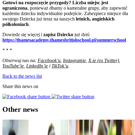
Gotowi na rozpoczęcie przygody?
Liczba miejsc jest
ograniczona
, ponieważ dbamy o kameralne grupy, aby zapewnić
każdemu dziecku indywidualne podejście. Zabezpiecz miejsce dla
swojego Dziecka już teraz na naszych
letnich, angielskich
półkoloniach
.
Dowiedz się więcej i
zapisz Dziecko
już dziś:
https://thamesacademy.thamesbritishschool.pl/summerschool
* * *
Obserwuj nas na:
Facebook’u
,
Instagramie
,
X-ie (ex Twitter)
,
YouTube’ie
,
LinkedIn’ie
i
TikTok’u
.
Back to the news list
Share this news on
Other news