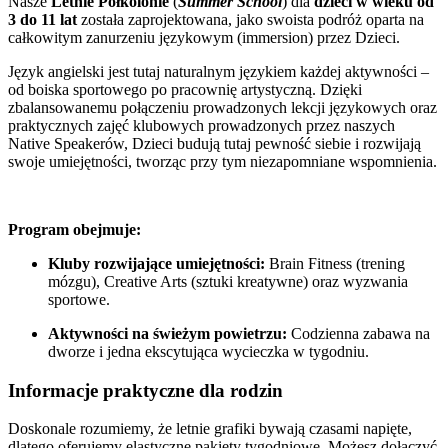
Nasze
Letnie Półkolonie
(
Summer School
) dla
dzieci w wieku od
3 do 11 lat
została zaprojektowana, jako swoista podróż oparta na
całkowitym zanurzeniu językowym (immersion) przez Dzieci.
Język angielski jest tutaj naturalnym językiem każdej aktywności –
od boiska sportowego po pracownię artystyczną. Dzięki
zbalansowanemu połączeniu prowadzonych lekcji językowych oraz
praktycznych zajęć klubowych prowadzonych przez naszych
Native Speakerów, Dzieci budują tutaj pewność siebie i rozwijają
swoje umiejętności, tworząc przy tym niezapomniane wspomnienia.
Program obejmuje:
Kluby rozwijające umiejętności:
Brain Fitness (trening
mózgu), Creative Arts (sztuki kreatywne) oraz wyzwania
sportowe.
Aktywności na świeżym powietrzu:
Codzienna zabawa na
dworze i jedna ekscytująca wycieczka w tygodniu.
Informacje praktyczne dla rodzin
Doskonale rozumiemy, że letnie grafiki bywają czasami napięte,
dlatego oferujemy elastyczne pakiety tygodniowe. Możesz dołączyć