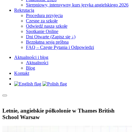
Sierpniowy, intensywny kurs języka angielskiego 2026
Rekrutacja
Procedura przyjęcia
Czesne za szkołę
Odwiedź naszą szkołę
Spotkanie Online
Dni Otwarte (Zapisz się ↓)
Bezpłatna sesja próbna
FAQ – Częste Pytania i Odpowiedzi
Aktualności i blog
Aktualności
Blog
Kontakt
Letnie, angielskie półkolonie w Thames British
School Warsaw