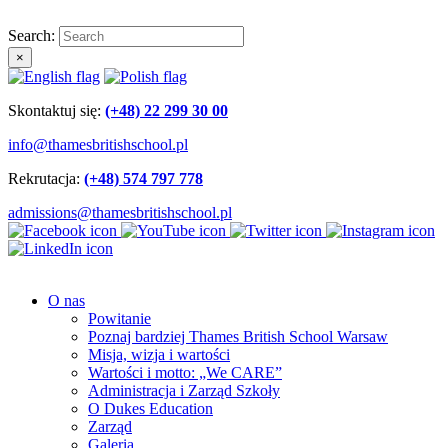
Search:
×
Skontaktuj się:
(+48) 22 299 30 00
info@thamesbritishschool.pl
Rekrutacja:
(+48) 574 797 778
admissions@thamesbritishschool.pl
O nas
Powitanie
Poznaj bardziej Thames British School Warsaw
Misja, wizja i wartości
Wartości i motto: „We CARE”
Administracja i Zarząd Szkoły
O Dukes Education
Zarząd
Galeria