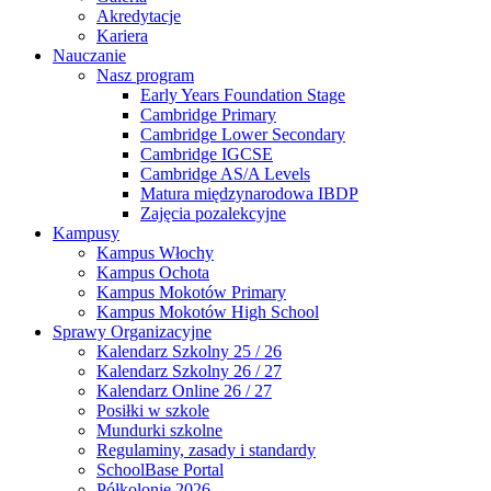
Akredytacje
Kariera
Nauczanie
Nasz program
Early Years Foundation Stage
Cambridge Primary
Cambridge Lower Secondary
Cambridge IGCSE
Cambridge AS/A Levels
Matura międzynarodowa IBDP
Zajęcia pozalekcyjne
Kampusy
Kampus Włochy
Kampus Ochota
Kampus Mokotów Primary
Kampus Mokotów High School
Sprawy Organizacyjne
Kalendarz Szkolny 25 / 26
Kalendarz Szkolny 26 / 27
Kalendarz Online 26 / 27
Posiłki w szkole
Mundurki szkolne
Regulaminy, zasady i standardy
SchoolBase Portal
Półkolonie 2026