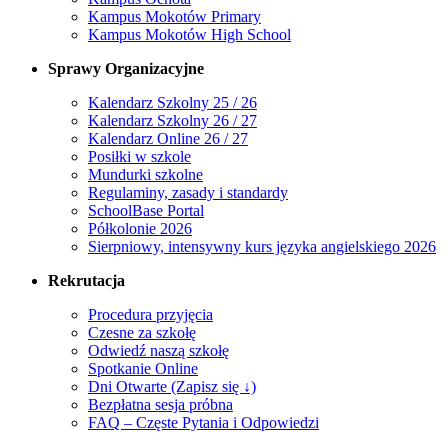
Kampus Mokotów Primary
Kampus Mokotów High School
Sprawy Organizacyjne
Kalendarz Szkolny 25 / 26
Kalendarz Szkolny 26 / 27
Kalendarz Online 26 / 27
Posiłki w szkole
Mundurki szkolne
Regulaminy, zasady i standardy
SchoolBase Portal
Półkolonie 2026
Sierpniowy, intensywny kurs języka angielskiego 2026
Rekrutacja
Procedura przyjęcia
Czesne za szkołę
Odwiedź naszą szkołę
Spotkanie Online
Dni Otwarte (Zapisz się ↓)
Bezpłatna sesja próbna
FAQ – Częste Pytania i Odpowiedzi