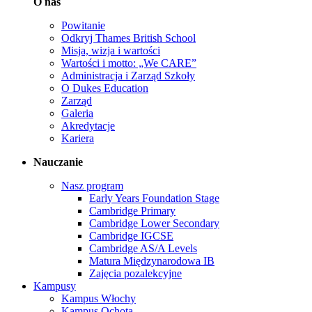
O nas
Powitanie
Odkryj Thames British School
Misja, wizja i wartości
Wartości i motto: „We CARE”
Administracja i Zarząd Szkoły
O Dukes Education
Zarząd
Galeria
Akredytacje
Kariera
Nauczanie
Nasz program
Early Years Foundation Stage
Cambridge Primary
Cambridge Lower Secondary
Cambridge IGCSE
Cambridge AS/A Levels
Matura Międzynarodowa IB
Zajęcia pozalekcyjne
Kampusy
Kampus Włochy
Kampus Ochota