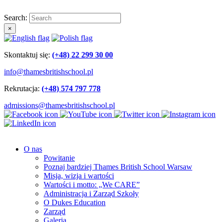
Search:
×
Skontaktuj się:
(+48) 22 299 30 00
info@thamesbritishschool.pl
Rekrutacja:
(+48) 574 797 778
admissions@thamesbritishschool.pl
O nas
Powitanie
Poznaj bardziej Thames British School Warsaw
Misja, wizja i wartości
Wartości i motto: „We CARE”
Administracja i Zarząd Szkoły
O Dukes Education
Zarząd
Galeria