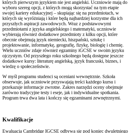
których pierwszym językiem nie jest angielski. Uczniowie mają do
wyboru szereg opcji, z których mogą skorzystać na tym etapie
swojej kariery edukacyjnej – skupiając się na przedmiotach, w
których się wyróżniają i które będą najbardziej korzystne dla ich
przyszłych aspiracji zawodowych. Wraz z podstawowymi
przedmiotami z języka angielskiego i matematyki, uczniowie
wybierają również dodatkowe przedmioty z kilku opcji, które
obecnie obejmują język niemiecki, hiszpański, sztukę i
projektowanie, informatykę, geografię, fizykę, biologię i chemię.
Wielu uczniów zdaje również egzaminy iGCSE w swoim języku
ojczystym. Od przyszłego roku szkolnego będą dostępne jeszcze
dodatkowe kursy: literaturę angielską, język francuski, biznes, i
wiedzę o społeczeństwie.
W myśl programu studenci są oceniani wewnętrznie. Szkoła
obserwuje, jak uczniowie przyswajają treści każdego kursu i
przekazuje informacje zwrotne. Zakres narzędzi oceny obejmuje
zarówno tradycyjne testy i eseje, jak i indywidualne spotkania.
Program trwa dwa lata i kończy się egzaminami zewnętrznymi.
Kwalifikacje
Ewaluacja Cambridge IGCSE odbywa się pod koniec dwuletniego