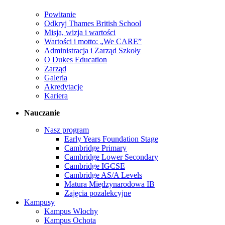
Powitanie
Odkryj Thames British School
Misja, wizja i wartości
Wartości i motto: „We CARE”
Administracja i Zarząd Szkoły
O Dukes Education
Zarząd
Galeria
Akredytacje
Kariera
Nauczanie
Nasz program
Early Years Foundation Stage
Cambridge Primary
Cambridge Lower Secondary
Cambridge IGCSE
Cambridge AS/A Levels
Matura Międzynarodowa IB
Zajęcia pozalekcyjne
Kampusy
Kampus Włochy
Kampus Ochota