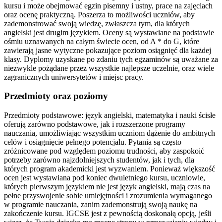
kursu i może obejmować egzin pisemny i ustny, prace na zajęciach
oraz ocenę praktyczną. Poszerza to możliwości uczniów, aby
zademonstrować swoją wiedzę, zwłaszcza tym, dla których
angielski jest drugim językiem. Oceny są wystawiane na podstawie
ośmiu uznawanych na całym świecie ocen, od A * do G, które
zawierają jasne wytyczne pokazujące poziom osiągnięć dla każdej
klasy. Dyplomy uzyskane po zdaniu tych egzaminów są uważane za
niezwykle pożądane przez wszystkie najlepsze uczelnie, oraz wiele
zagranicznych uniwersytetów i miejsc pracy.
Przedmioty oraz poziomy
Przedmioty podstawowe: język angielski, matematyka i nauki ścisłe
oferują zarówno podstawowe, jak i rozszerzone programy
nauczania, umożliwiając wszystkim uczniom dążenie do ambitnych
celów i osiągnięcie pełnego potencjału. Pytania są często
zróżnicowane pod względem poziomu trudności, aby zaspokoić
potrzeby zarówno najzdolniejszych studentów, jak i tych, dla
których program akademicki jest wyzwaniem. Ponieważ większość
ocen jest wystawiana pod koniec dwuletniego kursu, uczniowie,
których pierwszym językiem nie jest język angielski, mają czas na
pełne przyswojenie sobie umiejętności i zrozumienia wymaganego
w programie nauczania, zanim zademonstrują swoją naukę na
zakończenie kursu. IGCSE jest z pewnością doskonałą opcją, jeśli