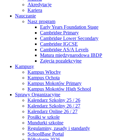
Akredytacje
Kariera
Nauczanie
Nasz program
Early Years Foundation Stage
Cambridge Primary
Cambridge Lower Secondary
Cambridge IGCSE
Cambridge AS/A Levels
Matura międzynarodowa IBDP
Zajęcia pozalekcyjne
Kampusy
Kampus Włochy
Kampus Ochota
Kampus Mokotów Primary
Kampus Mokotów High School
Sprawy Organizacyjne
Kalendarz Szkolny 25 / 26
Kalendarz Szkolny 26 / 27
Kalendarz Online 26 / 27
Posiłki w szkole
Mundurki szkolne
Regulaminy, zasady i standardy
SchoolBase Portal
Półkolonie 2026