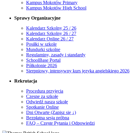
Kampus Mokotów Primary
Kampus Mokotów High School
Sprawy Organizacyjne
Kalendarz Szkolny 25 / 26
Kalendarz Szkolny 26 / 27
Kalendarz Online 26 / 27
Posiłki w szkole
Mundurki szkolne
Regulaminy, zasady i standardy
SchoolBase Portal
Półkolonie 2026
Sierpniowy, intensywny kurs języka angielskiego 2026
Rekrutacja
Procedura przyjęcia
Czesne za szkołę
Odwiedź naszą szkołę
Spotkanie Online
Dni Otwarte (Zapisz się ↓)
Bezpłatna sesja próbna
FAQ – Częste Pytania i Odpowiedzi