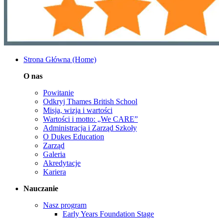
Strona Główna (Home)
O nas
Powitanie
Odkryj Thames British School
Misja, wizja i wartości
Wartości i motto: „We CARE”
Administracja i Zarząd Szkoły
O Dukes Education
Zarząd
Galeria
Akredytacje
Kariera
Nauczanie
Nasz program
Early Years Foundation Stage