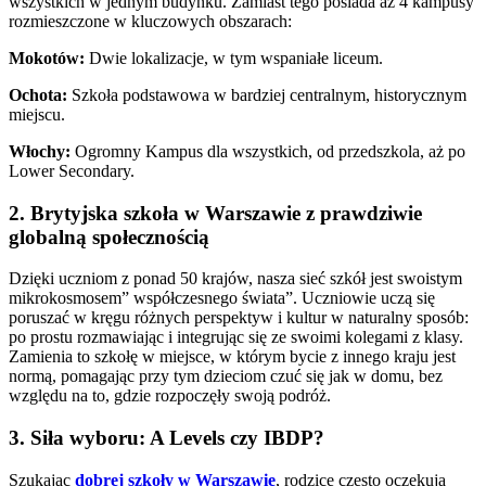
wszystkich w jednym budynku. Zamiast tego posiada aż 4 kampusy
rozmieszczone w kluczowych obszarach:
Mokotów:
Dwie lokalizacje, w tym wspaniałe liceum.
Ochota:
Szkoła podstawowa w bardziej centralnym, historycznym
miejscu.
Włochy:
Ogromny Kampus dla wszystkich, od przedszkola, aż po
Lower Secondary.
2. Brytyjska szkoła w Warszawie z prawdziwie
globalną społecznością
Dzięki uczniom z ponad 50 krajów, nasza sieć szkół jest swoistym
mikrokosmosem” współczesnego świata”. Uczniowie uczą się
poruszać w kręgu różnych perspektyw i kultur w naturalny sposób:
po prostu rozmawiając i integrując się ze swoimi kolegami z klasy.
Zamienia to szkołę w miejsce, w którym bycie z innego kraju jest
normą, pomagając przy tym dzieciom czuć się jak w domu, bez
względu na to, gdzie rozpoczęły swoją podróż.
3. Siła wyboru: A Levels czy IBDP?
Szukając
dobrej szkoły w Warszawie
, rodzice często oczekują