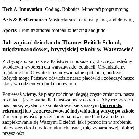
Tech & Innovation:
Coding, Robotics, Minecraft programming
Arts & Performance:
Masterclasses in drama, piano, and drawing
Sports:
From traditional football to fencing and judo.
Jak zapisać dziecko do Thames British School,
międzynarodowej, brytyjskiej szkoły w Warszawie?
Z chęcią spotkamy się z Państwem i pokażemy, dlaczego jesteśmy
wiodącym wyborem dla warszawskiej edukacji. Organizujemy
regularne Dni Otwarte oraz indywidualne spotkania, podczas
których mogą Państwo odwiedzić nasze placówki i zobaczyć nasze
klasy w codziennym funkcjonowaniu.
Ponieważ wiemy, że plany rodzinne ulegają często zmianom, nasza
rekrutacja jest otwarta dla Państwa przez cały rok. Aby rozpocząć u
nas naukę, wystarczy skontaktować się z naszym
biurem ds.
rekrutacji
lub też
zarezerwować indywidualną wizytę po szkole
.
Z niecierpliwością już czekamy na powitanie Państwa rodzin i
zaopiekowanie się Waszymi Dziećmi, jak i pomoc im w zrobieniu
pierwszego kroku w kierunku ich jasnej, międzynarodowej i dobrej
przyszłości.