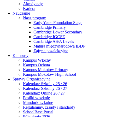
Akredytacje
Kariera
Nauczanie
Nasz program
Early Years Foundation Stage
Cambridge Primary
Cambridge Lower Secondary
Cambridge IGCSE
Cambridge AS/A Levels
Matura międzynarodowa IBDP
Zajęcia pozalekcyjne
Kampusy
Kampus Włochy
Kampus Ochota
Kampus Mokotów Primary
Kampus Mokotów High School
Sprawy Organizacyjne
Kalendarz Szkolny 25 / 26
Kalendarz Szkolny 26 / 27
Kalendarz Online 26 / 27
Posiłki w szkole
Mundurki szkolne
Regulaminy, zasady i standardy
SchoolBase Portal
Półkolonie 2026