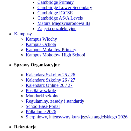
Cambridge Primary
Cambridge Lower Secondary
Cambridge IGCSE
Cambridge AS/A Levels
Matura Międzynarodowa IB
Zajęcia pozalekcyjne
Kampusy
Kampus Włochy
Kampus Ochota
Kampus Mokotów Primary
Kampus Mokotów High School
Sprawy Organizacyjne
Kalendarz Szkolny 25 / 26
Kalendarz Szkolny 26 / 27
Kalendarz Online 26 / 27
Posiłki w szkole
Mundurki szkolne
Regulaminy, zasady i standardy
SchoolBase Portal
Półkolonie 2026
Sierpniowy, intensywny kurs języka angielskiego 2026
Rekrutacja