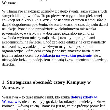
Warsaw
.
W Thames’ie znajdziesz uczniów z całego świata, zazwyczaj z tych
samych kilku powodów. To po pierwsze wygoda kompleksowej
edukacji od 2.5 do 18 r. ż. dzięki posiadaniu czterech Kampusów, a
dzięki dogodnemu położeniu, skraca to znacznie czas dojazdu dzieci
na lekcje. Ponadto to prawdziwie wielokulturowa mieszanka
rówieśników, wyjątkowy wybór zajęć pozalekcyjnych oraz
swoboda wyboru między najbardziej uznanymi programami
akademickimi na świecie. Choć zaplecze edukayjne oraz standardy
nauczania są wysokie, prawdziwym magnesem jest kultura
organizacyjna, która ceni każdą jednostkę znacznie bardziej niż
jedynie arkusz ocen. To
edukacja na wysokim poziomie
, ale z
niezwykle ludzkim podejściem, empatią i zrozumieniem do każdego
dziecka.
1. Strategiczna obecność: cztery Kampusy w
Warszawie
Warszawa – to duże miasto i nikt, kto szuka
dobrej szkoły w
Warszawie
, nie chce, aby jego dziecko utknęło na wiele godzin w
korkach. Główną zaletą Thames’a jest to, że nie próbuje pomieścić