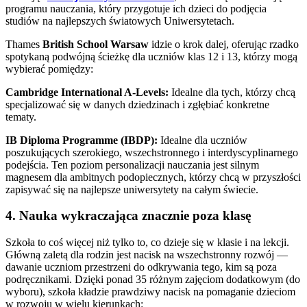
programu nauczania, który przygotuje ich dzieci do podjęcia
studiów na najlepszych światowych Uniwersytetach.
Thames
British School Warsaw
idzie o krok dalej, oferując rzadko
spotykaną podwójną ścieżkę dla uczniów klas 12 i 13, którzy mogą
wybierać pomiędzy:
Cambridge International A-Levels:
Idealne dla tych, którzy chcą
specjalizować się w danych dziedzinach i zgłębiać konkretne
tematy.
IB Diploma Programme (IBDP):
Idealne dla uczniów
poszukujących szerokiego, wszechstronnego i interdyscyplinarnego
podejścia. Ten poziom personalizacji nauczania jest silnym
magnesem dla ambitnych podopiecznych, którzy chcą w przyszłości
zapisywać się na najlepsze uniwersytety na całym świecie.
4. Nauka wykraczająca znacznie poza klasę
Szkoła to coś więcej niż tylko to, co dzieje się w klasie i na lekcji.
Główną zaletą dla rodzin jest nacisk na wszechstronny rozwój —
dawanie uczniom przestrzeni do odkrywania tego, kim są poza
podręcznikami. Dzięki ponad 35 różnym zajęciom dodatkowym (do
wyboru), szkoła kładzie prawdziwy nacisk na pomaganie dzieciom
w rozwoju w wielu kierunkach: