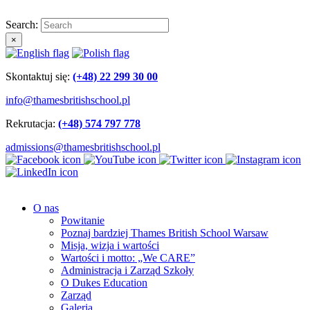
Search:
×
Skontaktuj się:
(+48) 22 299 30 00
info@thamesbritishschool.pl
Rekrutacja:
(+48) 574 797 778
admissions@thamesbritishschool.pl
O nas
Powitanie
Poznaj bardziej Thames British School Warsaw
Misja, wizja i wartości
Wartości i motto: „We CARE”
Administracja i Zarząd Szkoły
O Dukes Education
Zarząd
Galeria