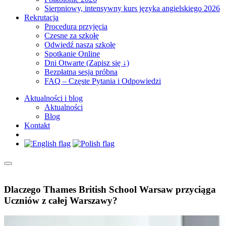
Sierpniowy, intensywny kurs języka angielskiego 2026
Rekrutacja
Procedura przyjęcia
Czesne za szkołę
Odwiedź naszą szkołę
Spotkanie Online
Dni Otwarte (Zapisz się ↓)
Bezpłatna sesja próbna
FAQ – Częste Pytania i Odpowiedzi
Aktualności i blog
Aktualności
Blog
Kontakt
Dlaczego Thames British School Warsaw przyciąga
Uczniów z całej Warszawy?